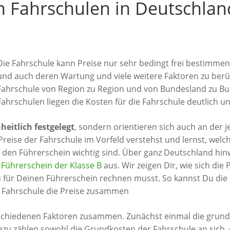
n Fahrschulen in Deutschlan
Die Fahrschule kann Preise nur sehr bedingt frei bestimmen,
und auch deren Wartung und viele weitere Faktoren zu berü
Fahrschule von Region zu Region und von Bundesland zu Bu
Fahrschulen liegen die Kosten für die Fahrschule deutlich un
heitlich festgelegt
, sondern orientieren sich auch an der j
Preise der Fahrschule im Vorfeld verstehst und lernst, welc
r den Führerschein wichtig sind. Über ganz Deutschland hi
n
Führerschein der Klasse B
aus. Wir zeigen Dir, wie sich di
 für Deinen Führerschein rechnen musst. So kannst Du die 
e Fahrschule die Preise zusammen
erschiedenen Faktoren zusammen. Zunächst einmal die grun
Dazu zählen sowohl die Grundkosten der Fahrschule an sich,